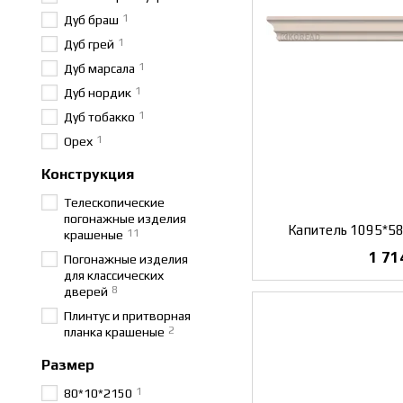
1
Дуб браш
1
Дуб грей
1
Дуб марсала
1
Дуб нордик
1
Дуб тобакко
1
Орех
Конструкция
Телескопические
погонажные изделия
Капитель 1095*58
11
крашеные
1 71
Погонажные изделия
для классических
8
дверей
Плинтус и притворная
2
планка крашеные
Размер
1
80*10*2150