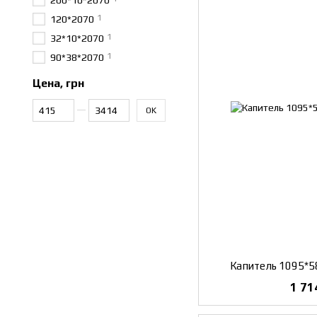
200*10*2070
1
120*2070
1
32*10*2070
1
90*38*2070
Цена, грн
От Цена, грн
До Цена, грн
OK
Капитель 1095*5
1 71