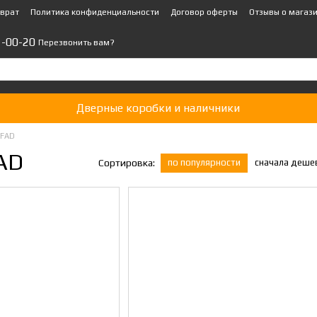
зврат
Политика конфиденциальности
Договор оферты
Отзывы о магаз
1-00-20
Перезвонить вам?
Дверные коробки и наличники
RFAD
AD
по популярности
сначала деше
Сортировка: