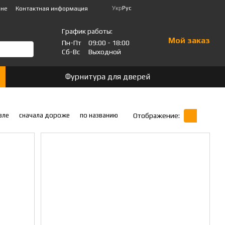
Укр
Рус
ине
Контактная информация
График работы:
Мой заказ
Пн-Пт
09:00 - 18:00
Сб-Вс
Выходной
Фурнитура для дверей
вле
сначала дороже
по названию
Отображение: