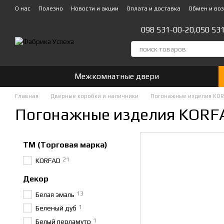
Перейти к основному контенту
О нас
Полезно
Новости и акции
Оплата и доставка
Обмен и во
Стать партнером!👍
098 531-00-20,
050 53
Межкомнатные двери
Главная
Дверные коробки и наличники
Погонажные изделия KO
Погонажные изделия KORF
ТМ (Торговая марка)
21
KORFAD
Декор
13
Белая эмаль
1
Беленый дуб
1
Белый перламутр