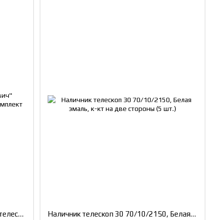
Дверная коробка дерево "сэндвич" телескоп 90/38/2070, Белая эмаль, комплект 2,5 шт.
Наличник телескоп 30 70/10/2150, Белая эмаль, к-кт на две стороны (5 шт.)