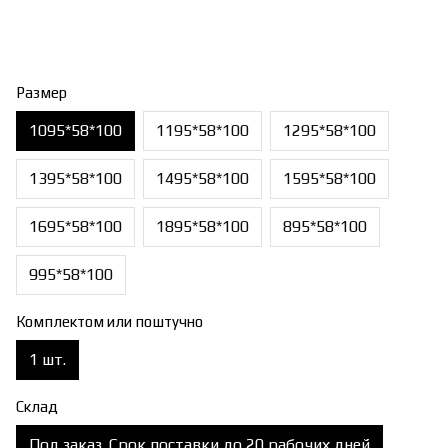
Размер
1095*58*100
1195*58*100
1295*58*100
1395*58*100
1495*58*100
1595*58*100
1695*58*100
1895*58*100
895*58*100
995*58*100
Комплектом или поштучно
1 шт.
Склад
Под заказ. Срок поставки до 20 рабочих дней