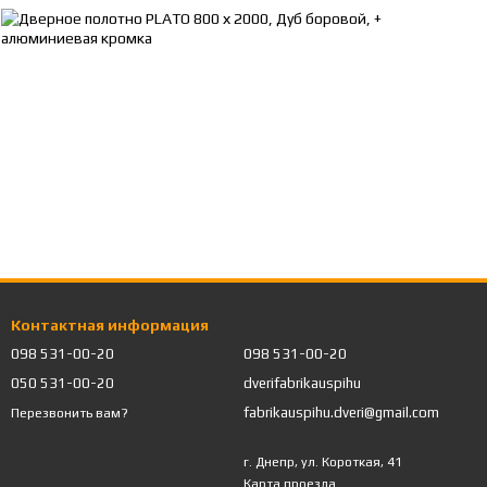
Контактная информация
098 531-00-20
098 531-00-20
050 531-00-20
dverifabrikauspihu
fabrikauspihu.dveri@gmail.com
Перезвонить вам?
г. Днепр, ул. Короткая, 41
Карта проезда