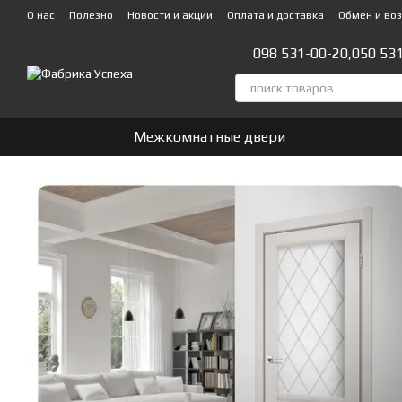
Перейти к основному контенту
О нас
Полезно
Новости и акции
Оплата и доставка
Обмен и во
Стать партнером!👍
098 531-00-20,
050 53
Межкомнатные двери