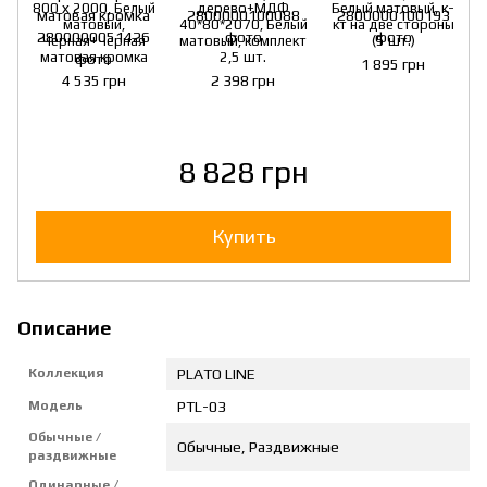
800 х 2000, Белый
дерево+МДФ
Белый матовый, к-
матовый,
40*80*2070, Белый
кт на две стороны
Черная+Черная
матовый, комплект
(5 шт.)
матовая кромка
2,5 шт.
1 895 грн
4 535 грн
2 398 грн
8 828 грн
Купить
Описание
Коллекция
PLATO LINE
Модель
PTL-03
Обычные /
Обычные, Раздвижные
раздвижные
Одинарные /