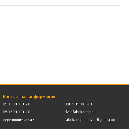
Контактная информация
098 531-00-20
098 531-00-20
050 531-00-20
dverifabrikauspihu
fabrikauspihu.dveri@gmail.com
Перезвонить вам?