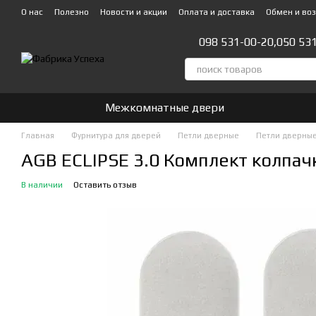
Перейти к основному контенту
О нас
Полезно
Новости и акции
Оплата и доставка
Обмен и во
Стать партнером!👍
098 531-00-20,
050 53
Межкомнатные двери
Главная
Фурнитура для дверей
Петли дверные
Петли дверные
AGB ECLIPSE 3.0 Комплект колпа
В наличии
Оставить отзыв