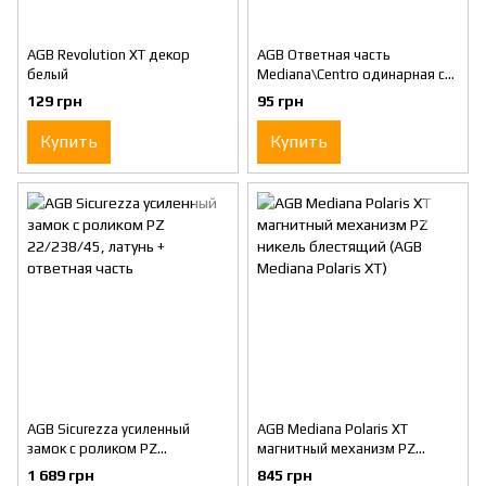
AGB Revolution XT декор
AGB Ответная часть
белый
Mediana\Centro одинарная с
отбойником, матовый хром
129 грн
95 грн
Купить
Купить
AGB Sicurezza усиленный
AGB Mediana Polaris XT
замок с роликом PZ
магнитный механизм PZ
22/238/45, латунь + ответная
никель блестящий (AGB
1 689 грн
845 грн