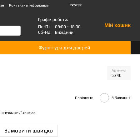
Укр
Рус
зин
Контактна інформація
Графік роботи:
Мій кошик
Пн-Пт
09:00 - 18:00
Сб-Нд
Вихідний
Фурнітура для дверей
Артикул
5346
Порівняти
В бажання
пичувальної знижки
Замовити швидко