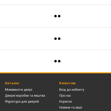
Каталог
Клієнтам
Міжкімнатні двері
Вхід до кабінету
Дверні коробки та лиштва
Про нас
Фурнітура для дверей
Корисно
Новини та акції