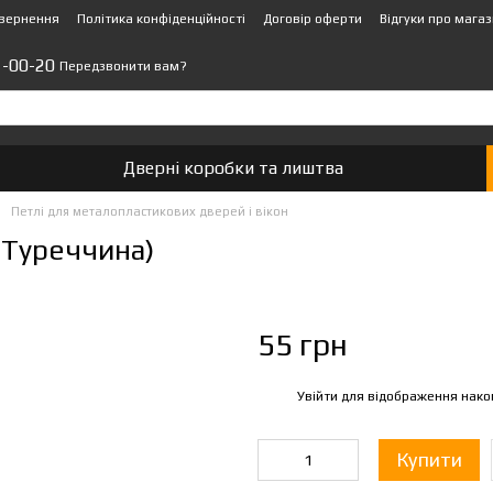
овернення
Політика конфіденційності
Договір оферти
Відгуки про мага
1-00-20
Передзвонити вам?
Дверні коробки та лиштва
Петлі для металопластикових дверей і вікон
(Туреччина)
55 грн
Увійти
для відображення нако
%
Купити