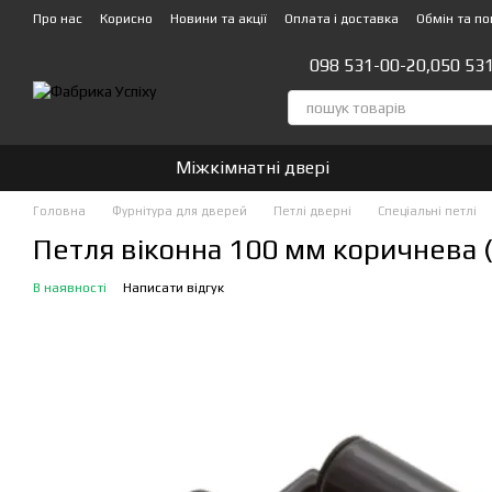
Перейти до основного контенту
Про нас
Корисно
Новини та акції
Оплата і доставка
Обмін та п
Стати партнером!👍
098 531-00-20,
050 53
Міжкімнатні двері
Головна
Фурнітура для дверей
Петлі дверні
Спеціальні петлі
Петля віконна 100 мм коричнева 
В наявності
Написати відгук