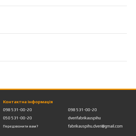
Контактна інформація
098 531-00-20
098 531-00-20
050 531-00-20
dverifabrikauspihu
fabrikauspihu.dveri@gmail.com
Передзвонити вам?