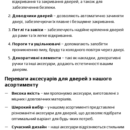
відкривання та закривання дверей, а також для
забезпечення безпеки.
Доводчики дверей
– дозволяють автоматично зачиняти
двері, забезпечуючи їх плавне і безшумне закривання.
Петлі та завіси
– забезпечують надійне кріплення дверей
до рами та їх легке відкривання.
Пороги та ущільнювачі
– допомагають запобігти
проникненню пилу, бруду та холодного повітря через двері.
Декоративні елементи
– такі як накладки, декоративні
ручки та інші аксесуари, додають естетичності вашим
дверям.
Переваги аксесуарів для дверей з нашого
асортименту
Висока якість
– ми пропонуємо аксесуари, виготовлені з
міцних і довговічних матеріалів.
Широкий вибір
– у нашому асортименті представлені
різноманітні аксесуари для дверей, що дозволяє підібрати
оптимальний варіант для будь-яких потреб.
Сучасний дизайн
– наші аксесуари відрізняються стильним