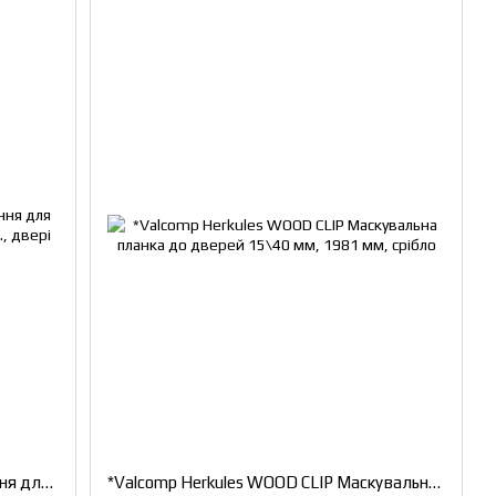
*Valcomp Herkules Комплект кріплення для дерев'яної маскувальною планки, 3шт., двері 25-45мм.
*Valcomp Herkules WOOD CLIP Маскувальна планка до дверей 15\40 мм, 1981 мм, срібло