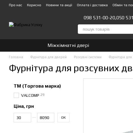
Перейти до основного контенту
Про нас
Корисно
Новини та акції
Оплата і доставка
Обмін та п
Стати партнером!👍
098 531-00-20,
050 53
Міжкімнатні двері
Головна
Фурнітура для дверей
Розсувні системи
Фурнітура для
Фурнітура для розсувних д
ТМ (Торгова марка)
29
VALCOMP
Ціна, грн
Від Ціна, грн
До Ціна, грн
ОК