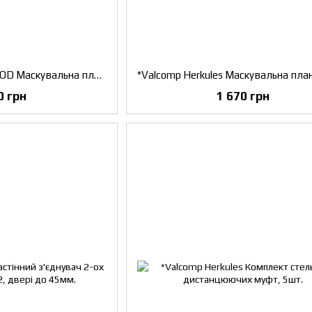
*Valcomp Herkules WOOD Маскувальна планка з бічними заглушками і щіткою, 2010 мм, срібло
0 грн
1 670 грн