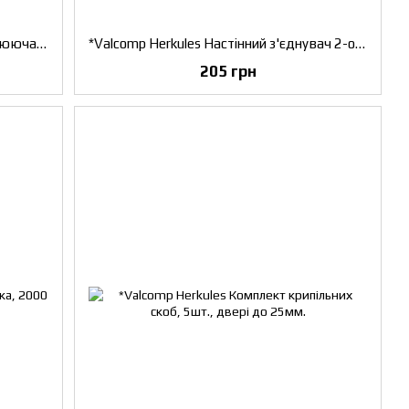
*Valcomp Herkules Настінна дистанцююча кріпильна скоба, плінтус до 15 мм, двері до 40 мм.
*Valcomp Herkules Настінний з'єднувач 2-ох направляючих Н2, двері до 25 мм.
205 грн