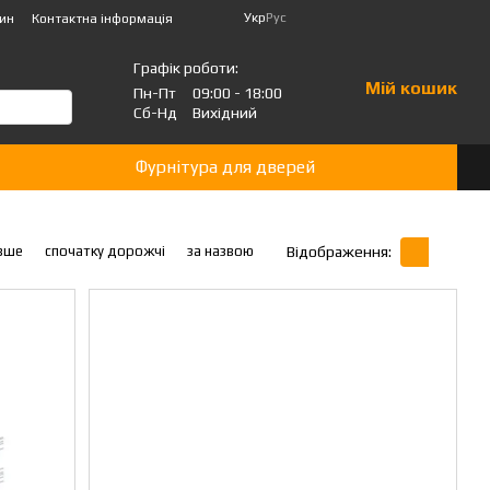
Укр
Рус
зин
Контактна інформація
Графік роботи:
Мій кошик
Пн-Пт
09:00 - 18:00
Сб-Нд
Вихідний
Фурнітура для дверей
вше
спочатку дорожчі
за назвою
Відображення: