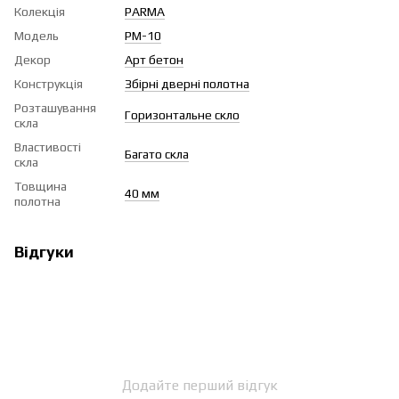
Колекція
PARMA
Модель
PМ-10
Декор
Арт бетон
Конструкція
Збірні дверні полотна
Розташування
Горизонтальне скло
скла
Властивості
Багато скла
скла
Товщина
40 мм
полотна
Відгуки
Додайте перший відгук