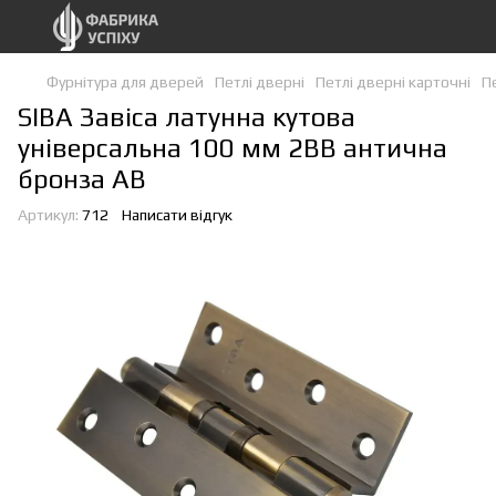
Фурнітура для дверей
Петлі дверні
Петлі дверні карточні
Пе
SIBA Завіса латунна кутова
універсальна 100 мм 2BB антична
бронза АВ
Артикул:
712
Написати відгук