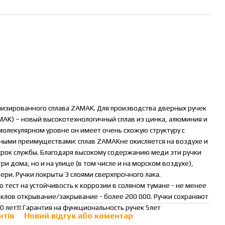
лизированного сплава ZAMAK. Для производства дверных ручек
AMAK) – новый высокотехнологичный сплав из цинка, алюминия и
молекулярном уровне он имеет очень схожую структуру с
нными преимуществами: сплав ZAMAKне окисляется на воздухе и
рок службы. Благодаря высокому содержанию меди эти ручки
и дома, но и на улице (в том числе и на морском воздухе),
ери. Ручки покрыты 3 слоями сверхпрочного лака.
 тест на устойчивость к коррозии в соляном тумане - не менее
иклов открывание/закрывание - более 200 000. Ручки сохраняют
 лет!!! Гарантия на функциональность ручек 5лет
нтія
Новий відгук або коментар