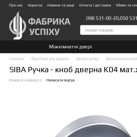
Перейти до основного контенту
Про нас
Корисно
Новини та акції
Оплата і доставка
Обмін та п
Стати партнером!👍
098 531-00-20,
050 53
Міжкімнатні двері
Головна
Фурнітура для дверей
Дверні ручки
Дверні ручки-кно
SIBA Ручка - кноб дверна K04 мат
Немає в наявності
Написати відгук