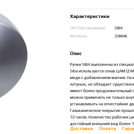
Характеристики
ТМ (Торгова марка)
SIBA
Матеріал
ZAMAK
Опис
Ручки SIBA выполнены из специа
Siba используется сплав ЦАМ (Z
меди с добавлением магния. На 
латунью, но обладает существе
имеет более продолжительный с
можно применять не только внутр
устанавливать на огнестойкие дв
Гальваническое покрытие прошло
72 часов. Количество рабочих ц
достойный внешний вид более 10
Доставка
Оплата
Гара