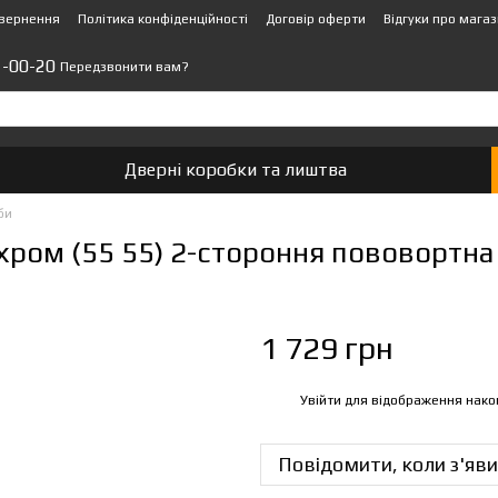
овернення
Політика конфіденційності
Договір оферти
Відгуки про мага
1-00-20
Передзвонити вам?
Дверні коробки та лиштва
би
.хром (55 55) 2-стороння пововортна
1 729 грн
Увійти
для відображення нако
%
Повідомити, коли з'яви