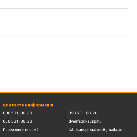
Контактна інформація
098 531-00-20
098 531-00-20
050 531-00-20
dverifabrikauspihu
fabrikauspihu.dveri@gmail.com
Передзвонити вам?