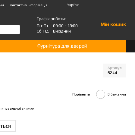
Укр
Рус
зин
Контактна інформація
Графік роботи:
Мій кошик
Пн-Пт
09:00 - 18:00
Сб-Нд
Вихідний
Фурнітура для дверей
Артикул
6244
Порівняти
В бажання
пичувальної знижки
ться