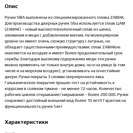
Опис
Ручки SIBA выполнены из специализированного сплава ZAMAK.
Для производства дверных ручек Siba используется сплав ЦАМ
(ZAMAK) – новый высокотехнологичный сплав из цинка,
алюминия и меди с добавлением магния. На молекулярном
уровне он имеет очень схожую структуру с латунью, но
обладает существенными преимуществами: сплав ZAMAKне
окисляется на воздухе и имеет более продолжительный срок
службы. Благодаря высокому содержанию меди эти ручки
можно применять не только внутри дома, но и на улице (в том
числе и на морском воздухе), устанавливать на огнестойкие
двери. Ручки покрыты 3 слоями сверхпрочного лака.
Гальваническое покрытие прошло тест на устойчивость к
коррозии в соляном тумане - не менее 72 часов. Количество
рабочих циклов открывание/закрывание - более 200 000. Ручки
сохраняют достойный внешний вид более 10 лет!!! Гарантия на
функциональность ручек 5лет
Характеристики