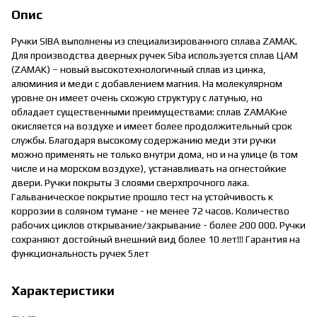
Опис
Ручки SIBA выполнены из специализированного сплава ZAMAK.
Для производства дверных ручек Siba используется сплав ЦАМ
(ZAMAK) – новый высокотехнологичный сплав из цинка,
алюминия и меди с добавлением магния. На молекулярном
уровне он имеет очень схожую структуру с латунью, но
обладает существенными преимуществами: сплав ZAMAKне
окисляется на воздухе и имеет более продолжительный срок
службы. Благодаря высокому содержанию меди эти ручки
можно применять не только внутри дома, но и на улице (в том
числе и на морском воздухе), устанавливать на огнестойкие
двери. Ручки покрыты 3 слоями сверхпрочного лака.
Гальваническое покрытие прошло тест на устойчивость к
коррозии в соляном тумане - не менее 72 часов. Количество
рабочих циклов открывание/закрывание - более 200 000. Ручки
сохраняют достойный внешний вид более 10 лет!!! Гарантия на
функциональность ручек 5лет
Характеристики