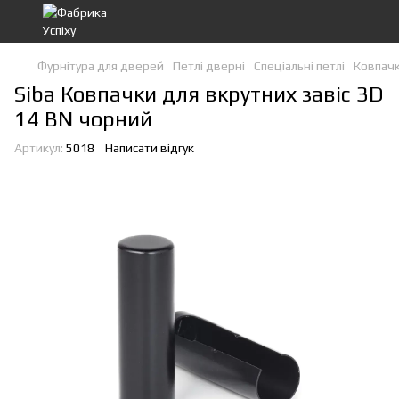
Фурнітура для дверей
Петлі дверні
Спеціальні петлі
Ковпачк
Siba Ковпачки для вкрутних завіс 3D
14 BN чорний
Артикул:
5018
Написати відгук