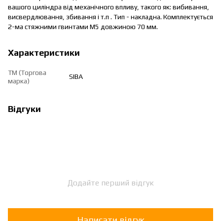
вашого циліндра від механічного впливу, такого як: вибивання,
висвердлювання, збивання і т.п . Тип - накладна. Комплектується
2-ма стяжними гвинтами М5 довжиною 70 мм.
Характеристики
ТМ (Торгова
SIBA
марка)
Відгуки
Додайте перший відгук
Написати відгук