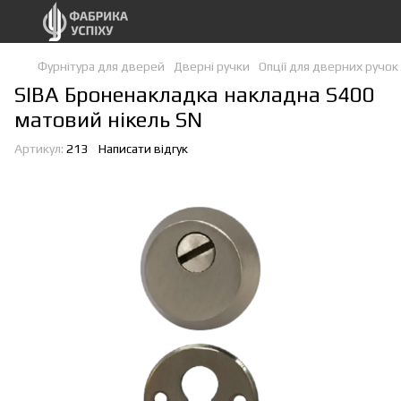
Фурнітура для дверей
Дверні ручки
Опції для дверних ручок
SIBA Броненакладка накладна S400
матовий нікель SN
Артикул:
213
Написати відгук