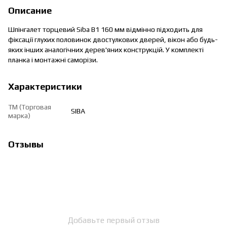
Описание
Шпінгалет торцевий Siba B1 160 мм відмінно підходить для
фіксації глухих половинок двостулкових дверей, вікон або будь-
яких інших аналогічних дерев'яних конструкцій. У комплекті
планка і монтажні саморізи.
Характеристики
ТМ (Торговая
SIBA
марка)
Отзывы
Добавьте первый отзыв