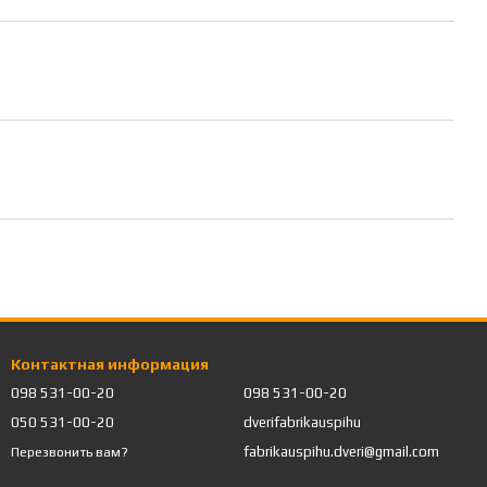
Контактная информация
098 531-00-20
098 531-00-20
050 531-00-20
dverifabrikauspihu
fabrikauspihu.dveri@gmail.com
Перезвонить вам?