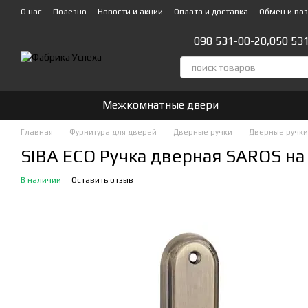
Перейти к основному контенту
О нас
Полезно
Новости и акции
Оплата и доставка
Обмен и во
Стать партнером!👍
098 531-00-20,
050 53
Межкомнатные двери
Главная
Фурнитура для дверей
Дверные ручки
Дверные ручки
SIBA ECO Ручка дверная SAROS на 
В наличии
Оставить отзыв