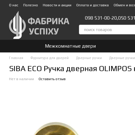
Перейти к основному контенту
О нас
Полезно
Новости и акции
Оплата и доставка
Обмен и во
Стать партнером!👍
098 531-00-20,
050 53
Межкомнатные двери
Главная
Фурнитура для дверей
Дверные ручки
Дверные ручки
SIBA ECO Ручка дверная OLIMPOS н
Нет в наличии
Оставить отзыв