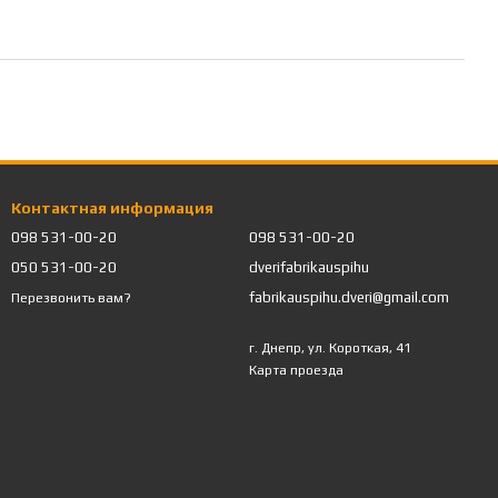
Контактная информация
098 531-00-20
098 531-00-20
050 531-00-20
dverifabrikauspihu
fabrikauspihu.dveri@gmail.com
Перезвонить вам?
г. Днепр, ул. Короткая, 41
Карта проезда