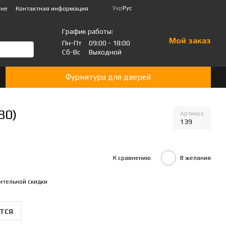
Укр
Рус
ине
Контактная информация
График работы:
Мой заказ
Пн-Пт
09:00 - 18:00
Сб-Вс
Выходной
Фурнитура для дверей
80)
Артикул
139
К сравнению
В желания
ительной скидки
тся