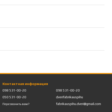
Контактная информация
098 531-00-20
098 531-00-20
050 531-00-20
dverifabrikauspihu
fabrikauspihu.dveri@gmail.com
Перезвонить вам?