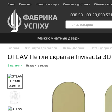
Перейти к основному контенту
О нас
Полезно
Новости и акции
Оплата и доставка
Обмен и во
Стать партнером!👍
098 531-00-20,
050 53
Межкомнатные двери
Главная
Фурнитура для дверей
Петли дверные
Петли дверные
OTLAV Петля скрытая Invisacta 3D
В наличии
Оставить отзыв