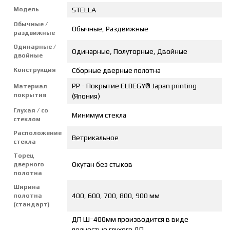
Модель
STELLA
Обычные /
Обычные, Раздвижные
раздвижные
Одинарные /
Одинарные, Полуторные, Двойные
двойные
Конструкция
Сборные дверные полотна
PP - Покрытие ELBEGY® Japan printing
Материал
покрытия
(Япония)
Глухая / со
Минимум стекла
стеклом
Расположение
Ветрикальное
стекла
Торец
Окутан без стыков
дверного
полотна
Ширина
400, 600, 700, 800, 900 мм
полотна
(стандарт)
ДП Ш=400мм производится в виде
полностью глухого ДП