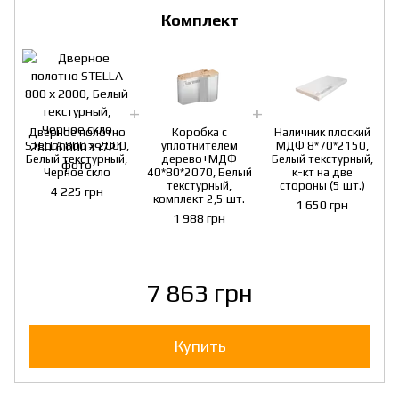
Комплект
Дверное полотно
Коробка с
Наличник плоский
S
STELLA 800 х 2000,
уплотнителем
МДФ 8*70*2150,
Белый текстурный,
дерево+МДФ
Белый текстурный,
Черное скло
40*80*2070, Белый
к-кт на две
текстурный,
стороны (5 шт.)
4 225 грн
комплект 2,5 шт.
1 650 грн
1 988 грн
7 863 грн
Купить