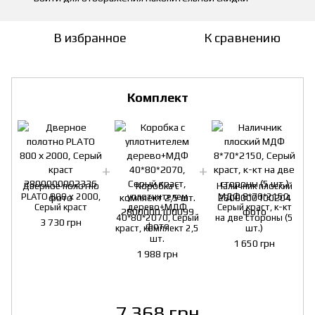
В избранное
К сравнению
Комплект
Дверное полотно
Коробка с
Наличник плоский
PLATO 800 х 2000,
уплотнителем
МДФ 8*70*2150,
Серый краст
дерево+МДФ
Серый краст, к-кт
40*80*2070, Серый
на две стороны (5
3 730 грн
краст, комплект 2,5
шт.)
шт.
1 650 грн
1 988 грн
7 368 грн