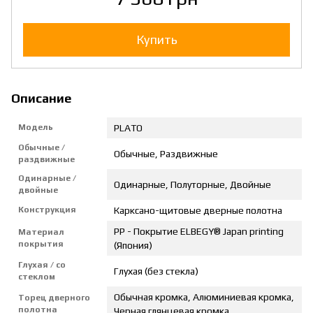
Купить
Описание
Модель
PLATO
Обычные /
Обычные, Раздвижные
раздвижные
Одинарные /
Одинарные, Полуторные, Двойные
двойные
Конструкция
Карксано-щитовые дверные полотна
PP - Покрытие ELBEGY® Japan printing
Материал
покрытия
(Япония)
Глухая / со
Глухая (без стекла)
стеклом
Обычная кромка, Алюминиевая кромка,
Торец дверного
полотна
Черная глянцевая кромка