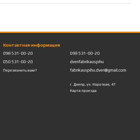
Контактная информация
098 531-00-20
098 531-00-20
050 531-00-20
dverifabrikauspihu
fabrikauspihu.dveri@gmail.com
Перезвонить вам?
г. Днепр, ул. Короткая, 41
Карта проезда