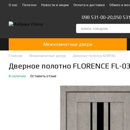
Перейти к основному контенту
О нас
Полезно
Новости и акции
Оплата и доставка
Обмен и во
Стать партнером!👍
098 531-00-20,
050 53
Межкомнатные двери
Главная
Межкомнатные двери
Дверные полотна KORFAD
Дверное полотно FLORENCE FL-03,
В наличии
Оставить отзыв