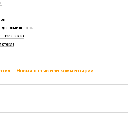
CE
тон
 дверные полотна
льное стекло
 стекла
нтия
Новый отзыв или комментарий