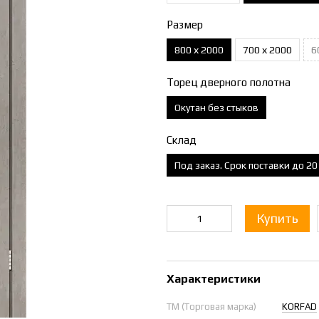
Размер
800 х 2000
700 х 2000
6
Торец дверного полотна
Окутан без стыков
Склад
Под заказ. Срок поставки до 2
Купить
Характеристики
ТМ (Торговая марка)
KORFAD