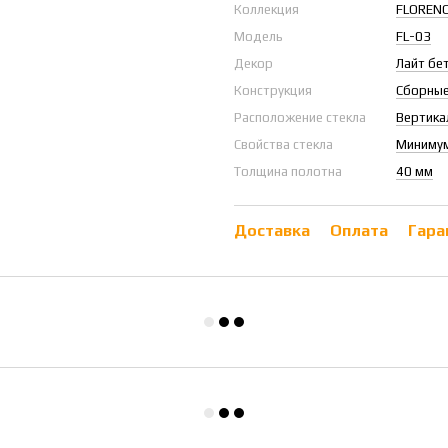
Коллекция
FLOREN
Модель
FL-03
Декор
Лайт бе
Конструкция
Сборные
Расположение стекла
Вертика
Свойства стекла
Минимум
Толщина полотна
40 мм
Доставка
Оплата
Гара