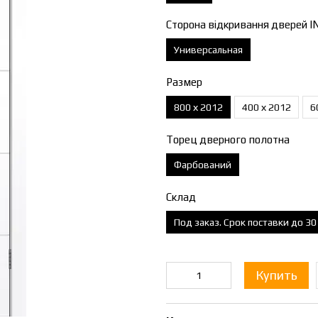
Сторона відкривання дверей I
Универсальная
Размер
800 х 2012
400 х 2012
6
Торец дверного полотна
Фарбований
Склад
Под заказ. Срок поставки до 3
Купить