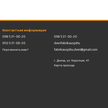
Контактная информация
098 531-00-20
098 531-00-20
050 531-00-20
dverifabrikauspihu
fabrikauspihu.dveri@gmail.com
Перезвонить вам?
г. Днепр, ул. Короткая, 41
Карта проезда