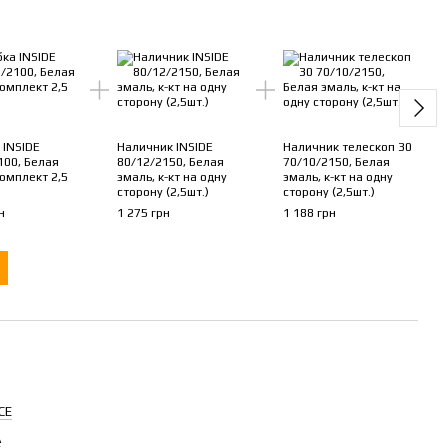
Ком
 INSIDE
Наличник INSIDE
Наличник телескоп 30
Двер
100, Белая
80/12/2150, Белая
70/10/2150, Белая
CELE
комплект 2,5
эмаль, к-кт на одну
эмаль, к-кт на одну
2012
сторону (2,5шт.)
сторону (2,5шт.)
эмаль
н
1 275 грн
1 188 грн
6 735
12
CE
A