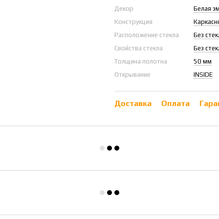
Декор
Белая э
Конструкция
Каркасн
Расположение стекла
Без стек
Свойства стекла
Без стек
Толщина полотна
50 мм
Открывание
INSIDE
Доставка
Оплата
Гара