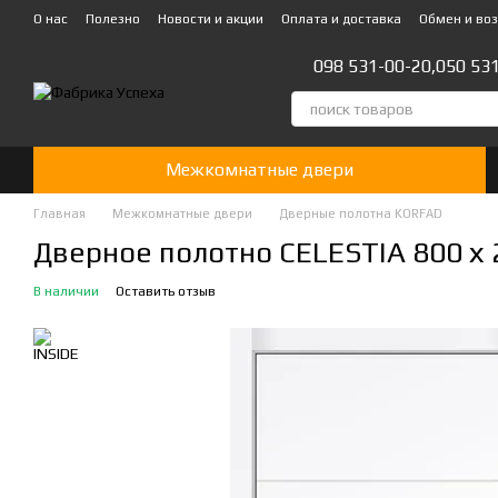
Перейти к основному контенту
О нас
Полезно
Новости и акции
Оплата и доставка
Обмен и во
Стать партнером!👍
098 531-00-20,
050 53
Межкомнатные двери
Главная
Межкомнатные двери
Дверные полотна KORFAD
Дверное полотно CELESTIA 800 х 2
В наличии
Оставить отзыв