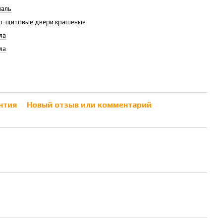
маль
о-щитовые двери крашеные
ла
ла
нтия
Новый отзыв или комментарий