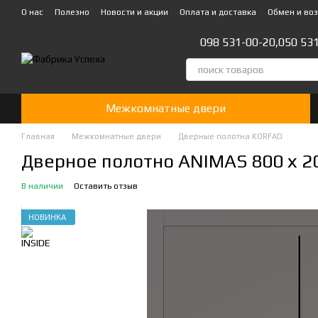
Перейти к основному контенту
О нас
Полезно
Новости и акции
Оплата и доставка
Обмен и во
Стать партнером!👍
098 531-00-20,
050 53
Межкомнатные двери
Главная
Межкомнатные двери
Дверные полотна KORFAD
Дверное полотно ANIMAS 800 х 20
В наличии
Оставить отзыв
НОВИНКА