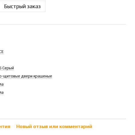
Быстрый заказ
CE
6 Серый
о-щитовые двери крашеные
ла
ла
нтия
Новый отзыв или комментарий