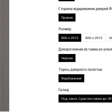
Сторона відкривання дверей I
Правая
Размер
800 х 2012
400 х 2012
6
Декоративная вставка из алю
Черная
Торец дверного полотна
Фарбований
Склад
Под заказ. Срок поставки до 3