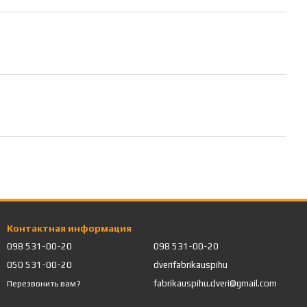
Контактная информация
098 531-00-20
098 531-00-20
050 531-00-20
dverifabrikauspihu
fabrikauspihu.dveri@gmail.com
Перезвонить вам?