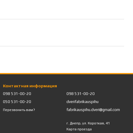
Контактная информация
098 531-00-20
098 531-00-20
050 531-00-20
dverifabrikauspihu
fabrikauspihu.dveri@gmail.com
Перезвонить вам?
г. Днепр, ул. Короткая, 41
Карта проезда