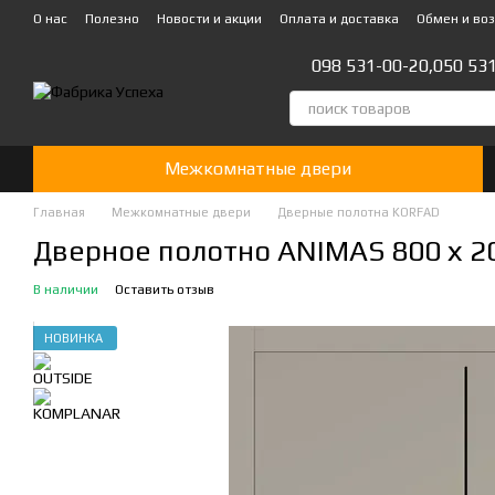
Перейти к основному контенту
О нас
Полезно
Новости и акции
Оплата и доставка
Обмен и во
Стать партнером!👍
098 531-00-20,
050 53
Межкомнатные двери
Главная
Межкомнатные двери
Дверные полотна KORFAD
Дверное полотно ANIMAS 800 х 20
В наличии
Оставить отзыв
НОВИНКА