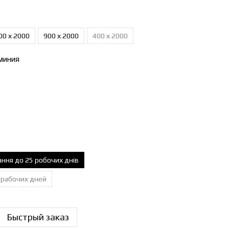
00 х 2000
900 х 2000
400 х 2000
миния
ання до 25 робочих днів
0 рабочих дней
Быстрый заказ