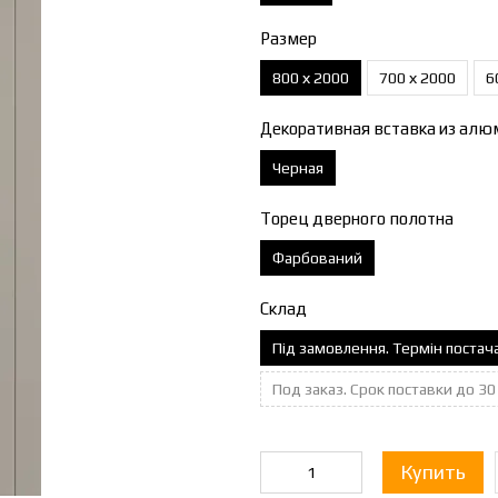
Размер
800 х 2000
700 х 2000
6
Декоративная вставка из алю
Черная
Торец дверного полотна
Фарбований
Склад
Під замовлення. Термін постач
Под заказ. Срок поставки до 3
Купить