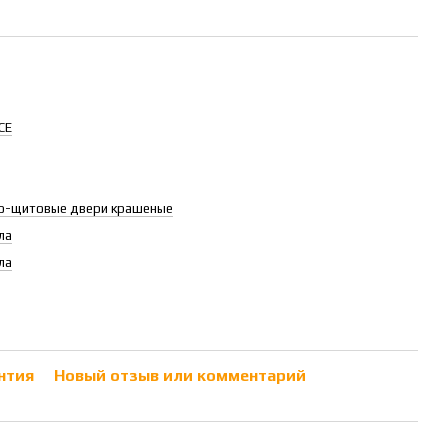
CE
о-щитовые двери крашеные
ла
ла
нтия
Новый отзыв или комментарий