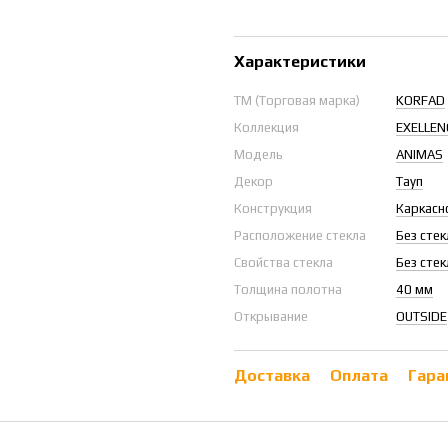
Характеристики
ТМ (Торговая марка)
KORFAD
Коллекция
EXELLEN
Модель
ANIMAS
Декор
Тауп
Конструкция
Каркасн
Расположение стекла
Без стек
Свойства стекла
Без стек
Толщина полотна
40 мм
Открывание
OUTSIDE
Доставка
Оплата
Гара