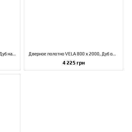
Дверное полотно VELA 800 х 2000, Дуб натуральный, Сатин бронза
Дверное полотно VELA 800 х 2000, Дуб ольс, Сатин белый
4 225 грн