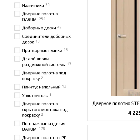
39
Наличники
Дверные полотна
254
DARUMI
49
Доборные доски
Соединители доборных
13
досок
13
Притворные планки
Для обшивки
13
раздвижной системы
Дверные полотна под
2
покраску
13
Плинтус напольный
1
Уплотнитель
Дверные полотна
скрытого монтажа под
4 22
2
покраску
Погонажные изделия
178
DARUMI
Дверные полотна с PP