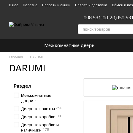
Перейти к основному контенту
О нас
Полезно
Новости и акции
Оплата и доставка
Обмен и во
Стать партнером!👍
098 531-00-20,
050 53
Межкомнатные двери
Главная
DARUMI
DARUMI
Раздел
Межкомнатные
256
двери
256
Дверные полотна
39
Дверные коробки
Дверные коробки и
178
наличники