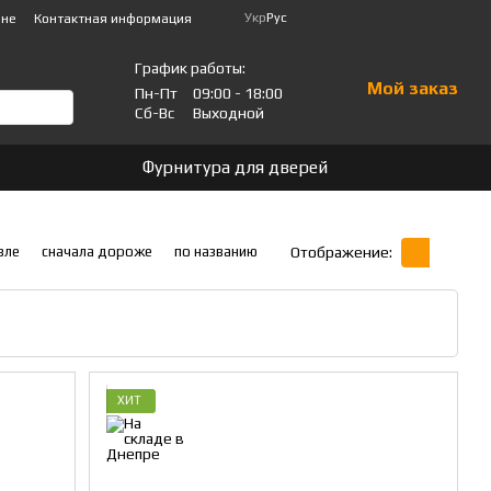
Укр
Рус
ине
Контактная информация
График работы:
Мой заказ
Пн-Пт
09:00 - 18:00
Сб-Вс
Выходной
Фурнитура для дверей
вле
сначала дороже
по названию
Отображение:
ХИТ