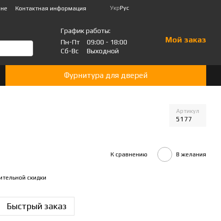
Укр
Рус
ине
Контактная информация
График работы:
Мой заказ
Пн-Пт
09:00 - 18:00
Сб-Вс
Выходной
Фурнитура для дверей
Артикул
5177
К сравнению
В желания
ительной скидки
Быстрый заказ