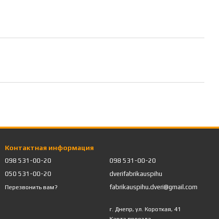
Контактная информация
098 531-00-20
098 531-00-20
050 531-00-20
dverifabrikauspihu
fabrikauspihu.dveri@gmail.com
Перезвонить вам?
г. Днепр, ул. Короткая, 41