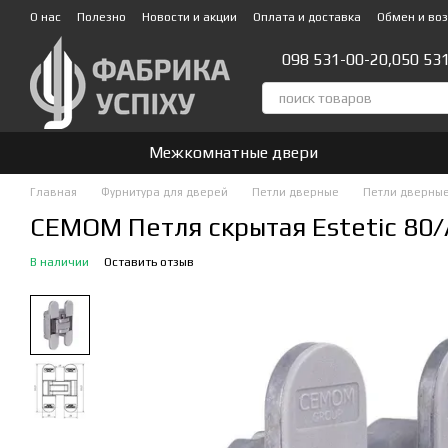
Перейти к основному контенту
О нас
Полезно
Новости и акции
Оплата и доставка
Обмен и во
Стать партнером!👍
098 531-00-20,
050 53
Межкомнатные двери
Главная
Фурнитура для дверей
Петли дверные
Петли дверные
CEMOM Петля скрытая Estetic 80
В наличии
Оставить отзыв