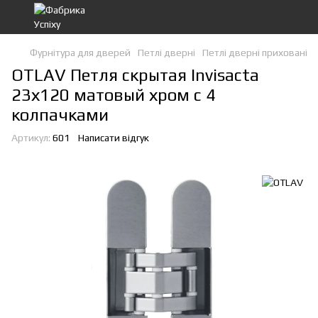
Фурнітура для дверей
Петлі дверні
Петлі дверні приховані
OTLAV Петля скрытая Invisacta
23х120 матовый хром с 4
колпачками
Артикул:
601
Написати відгук