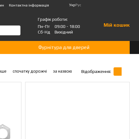
Укр
Рус
зин
Контактна інформація
Графік роботи:
Мій кошик
Пн-Пт
09:00 - 18:00
Сб-Нд
Вихідний
Фурнітура для дверей
вше
спочатку дорожчі
за назвою
Відображення: