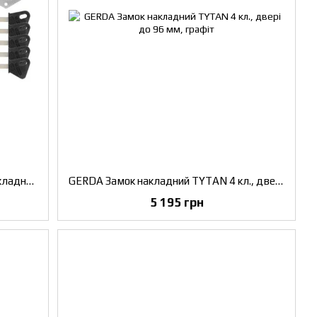
Mottura Art. 30401VS50C5 Замок накладной 3-риг с нажимным цилиндром, с ручкой изнутри, правый
GERDA Замок накладний TYTAN 4 кл., двері до 96 мм, графіт
5 195 грн