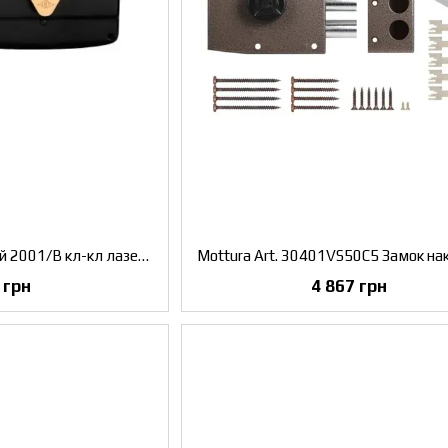
KALE Замок накладний 2001/В кл-кл лазерний ключ В=50 мм
 грн
4 867 грн