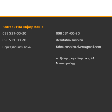
Контактна інформація
098 531-00-20
098 531-00-20
050 531-00-20
dverifabrikauspihu
fabrikauspihu.dveri@gmail.com
Передзвонити вам?
м. Дніпро, вул. Коротка, 41
Мапа проїзду