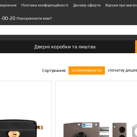
овернення
Політика конфіденційності
Договір оферти
Відгуки про мага
1-00-20
Передзвонити вам?
Дверні коробки та лиштва
за популярністю
спочатку деше
Сортування: