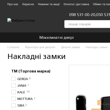
Перейти до основного контенту
Про нас
Корисно
Новини та акції
Оплата і доставка
Обмін та п
Стати партнером!👍
098 531-00-20,
050 53
Міжкімнатні двері
Головна
Фурнітура для дверей
Дверні замки
Накладні замки
Накладні замки
ТМ (Торгова марка)
8
GERDA
1
JANIA
10
KALE
2
MOTTURA
5
SIBA