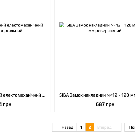
KALE Замок накладний електомеханічний 357/М S універсальний
4 грн
687 грн
Назад
1
2
Вперед
По