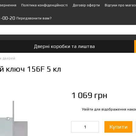
овернення
Політика конфіденційності
Договір оферти
Відгуки про мага
1-00-20
Передзвонити вам?
Дверні коробки та лиштва
их дверей
 ключ 156F 5 кл
1 069 грн
Увійти
для відображення нако
%
Купити