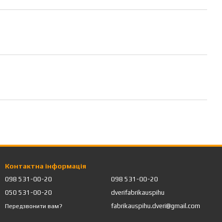
Контактна інформація
098 531-00-20
098 531-00-20
050 531-00-20
dverifabrikauspihu
fabrikauspihu.dveri@gmail.com
Передзвонити вам?