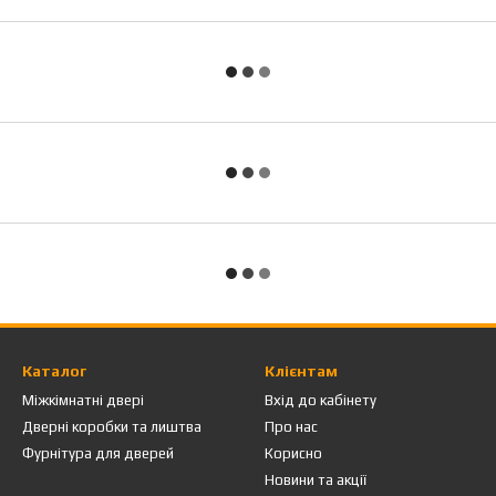
Каталог
Клієнтам
Міжкімнатні двері
Вхід до кабінету
Дверні коробки та лиштва
Про нас
Фурнітура для дверей
Корисно
Новини та акції