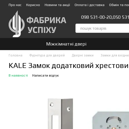
Перейти до основного контенту
Про нас
Корисно
Новини та акції
Оплата і доставка
Обмін та п
Стати партнером!👍
098 531-00-20,
050 53
Міжкімнатні двері
Головна
Фурнітура для дверей
Дверні замки
Замки для вхідн
KALE Замок додатковий хрестовий
В наявності
Написати відгук