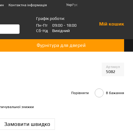
Укр
Рус
зин
Контактна інформація
Графік роботи:
Мій кошик
Пн-Пт
09:00 - 18:00
Сб-Нд
Вихідний
Фурнітура для дверей
Артикул
5082
Порівняти
В бажання
пичувальної знижки
Замовити швидко