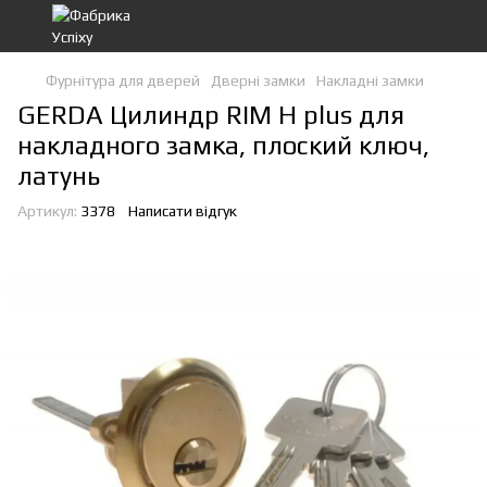
Фурнітура для дверей
Дверні замки
Накладні замки
GERDA Цилиндр RIM H plus для
накладного замка, плоский ключ,
латунь
Артикул:
3378
Написати відгук