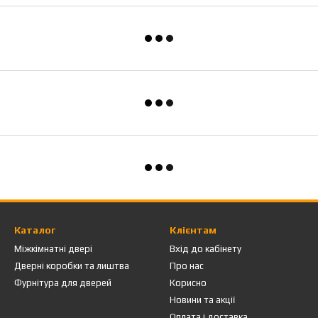
Каталог
Клієнтам
Міжкімнатні двері
Вхід до кабінету
Дверні коробки та лиштва
Про нас
Фурнітура для дверей
Корисно
Новини та акції
Оплата і доставка