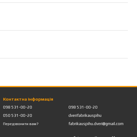
Контактна інформація
098 531-00-20
098 531-00-20
050 531-00-20
dverifabrikauspihu
fabrikauspihu.dveri@gmail.com
Передзвонити вам?