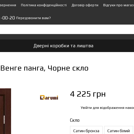
овернення
Політика конфіденційності
Договір оферти
Відгуки про мага
1-00-20
Передзвонити вам?
Дверні коробки та лиштва
Венге панга, Чорне скло
4 225 грн
Увійти
для відображення нако
%
Скло
Сатин бронза
Сатин білий