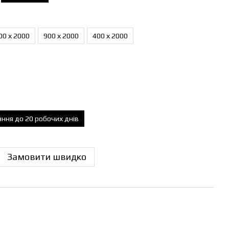
00 х 2000
900 х 2000
400 х 2000
ання до 20 робочих днів
Замовити швидко