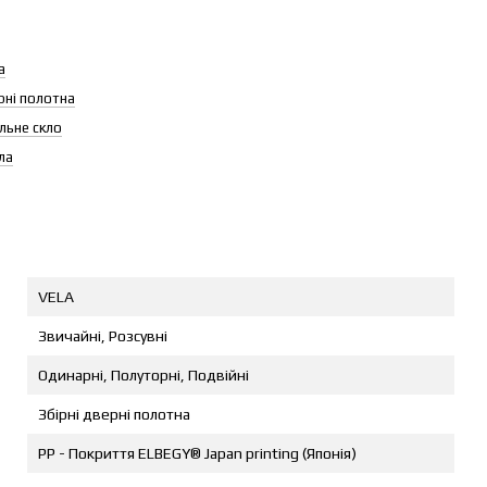
а
рні полотна
льне скло
ла
VELA
Звичайні, Розсувні
Одинарні, Полуторні, Подвійні
Збірні дверні полотна
PP - Покриття ELBEGY® Japan printing (Японія)