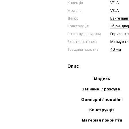
Колекція
VELA
Модель
VELA
Декор
Венге панг
Конструкція
Збірні две
Розташування скла
Горизонта
Властивості скла
Мінімум ск
Товщина полотна
40 мм
Опис
Модель
Звичайні / розсувні
Одинарні / подвійні
Конструкція
Матеріал покриття