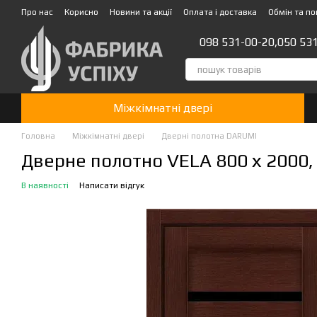
Перейти до основного контенту
Про нас
Корисно
Новини та акції
Оплата і доставка
Обмін та п
Стати партнером!👍
098 531-00-20,
050 53
Міжкімнатні двері
Головна
Міжкімнатні двері
Дверні полотна DARUMI
Дверне полотно VELA 800 х 2000, 
В наявності
Написати відгук