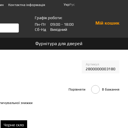
Укр
Рус
зин
Контактна інформація
Графік роботи:
Мій кошик
Пн-Пт
09:00 - 18:00
Сб-Нд
Вихідний
Фурнітура для дверей
Артикул
2800000003180
Порівняти
В бажання
пичувальної знижки
Чорне скло