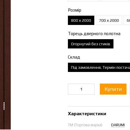
Розмір
800 х 2000
700 х 2000
6
Торець дверного полотна
Огорнутий без стиків
Склад
Під замовлення. Термін постач
Купити
Характеристики
ТМ (Торгова марка)
DARUMI