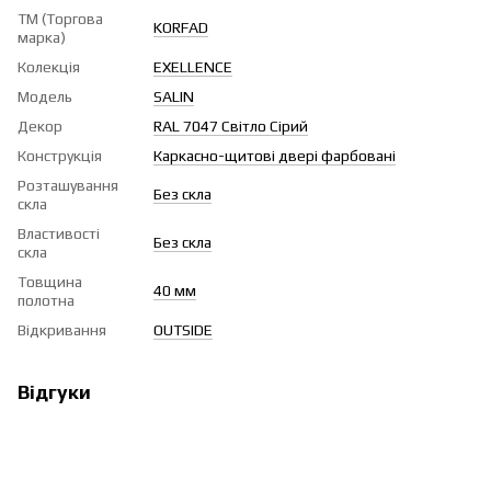
ТМ (Торгова
KORFAD
марка)
Колекція
EXELLENCE
Модель
SALIN
Декор
RAL 7047 Світло Сірий
Конструкція
Каркасно-щитові двері фарбовані
Розташування
Без скла
скла
Властивості
Без скла
скла
Товщина
40 мм
полотна
Відкривання
OUTSIDE
Відгуки