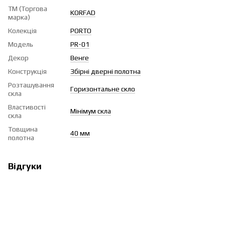
ТМ (Торгова
KORFAD
марка)
Колекція
PORTO
Модель
PR-01
Декор
Венге
Конструкція
Збірні дверні полотна
Розташування
Горизонтальне скло
скла
Властивості
Мінімум скла
скла
Товщина
40 мм
полотна
Відгуки