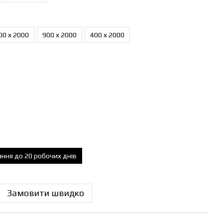
00 х 2000
900 х 2000
400 х 2000
ання до 20 робочих днів
Замовити швидко