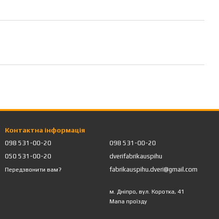
Контактна інформація
098 531-00-20
098 531-00-20
050 531-00-20
dverifabrikauspihu
fabrikauspihu.dveri@gmail.com
Передзвонити вам?
м. Дніпро, вул. Коротка, 41
Мапа проїзду