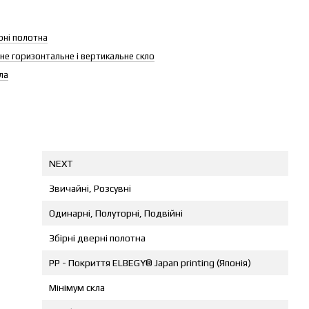
рні полотна
не горизонтальне і вертикальне скло
ла
NEXT
Звичайні, Розсувні
Одинарні, Полуторні, Подвійні
Збірні дверні полотна
PP - Покриття ELBEGY® Japan printing (Японія)
Мінімум скла