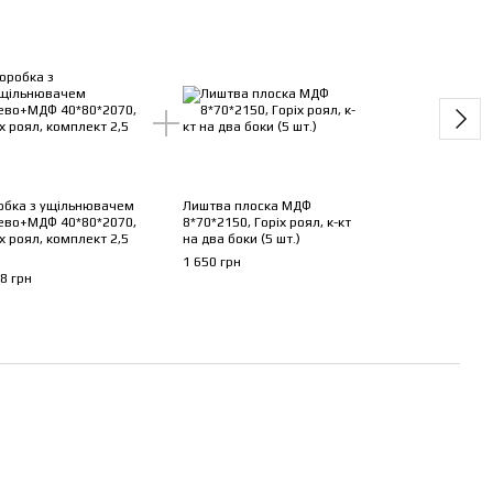
Ком
обка з ущільнювачем
Лиштва плоска МДФ
Двер
ево+МДФ 40*80*2070,
8*70*2150, Горіх роял, к-кт
2000,
х роял, комплект 2,5
на два боки (5 шт.)
біли
1 650 грн
4 455
8 грн
8 