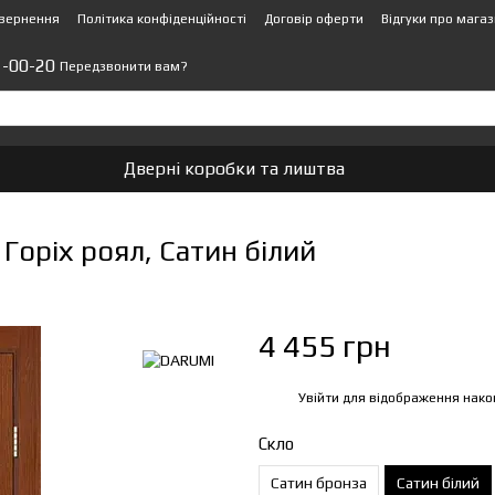
овернення
Політика конфіденційності
Договір оферти
Відгуки про мага
1-00-20
Передзвонити вам?
Дверні коробки та лиштва
Горіх роял, Сатин білий
4 455 грн
Увійти
для відображення нако
%
Скло
Сатин бронза
Сатин білий