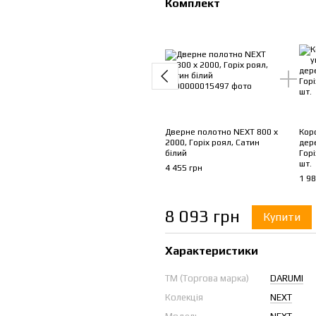
Комплект
Дверне полотно NEXT 800 х
Кор
2000, Горіх роял, Сатин
дер
білий
Горі
шт.
4 455 грн
1 98
8 093 грн
Купити
Характеристики
ТМ (Торгова марка)
DARUMI
Колекція
NEXT