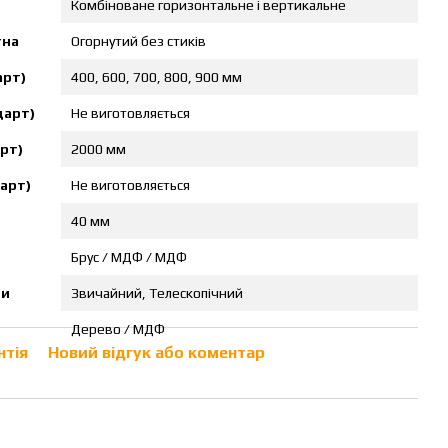
Комбіноване горизонтальне і вертикальне
тна
Огорнутий без стиків
арт)
400, 600, 700, 800, 900 мм
дарт)
Не виготовляється
рт)
2000 мм
арт)
Не виготовляється
40 мм
Брус / МДФ / МДФ
ви
Звичайний, Телескопічний
Дерево / МДФ
нтія
Новий відгук або коментар