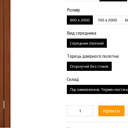
Розмір
800 х 2000
700 х 2000
6
Вид середника
Середник плоский
Торець дверного полотна
Огорнутий без стиків
Склад
Під замовлення. Термін постач
Купити