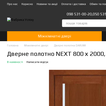
Перейти до основного контенту
Про нас
Корисно
Новини та акції
Оплата і доставка
Обмін та п
Стати партнером!👍
098 531-00-20,
050 53
Міжкімнатні двері
Головна
Міжкімнатні двері
Дверні полотна DARUMI
Дверне полотно NEXT 800 х 2000, 
В наявності
Написати відгук