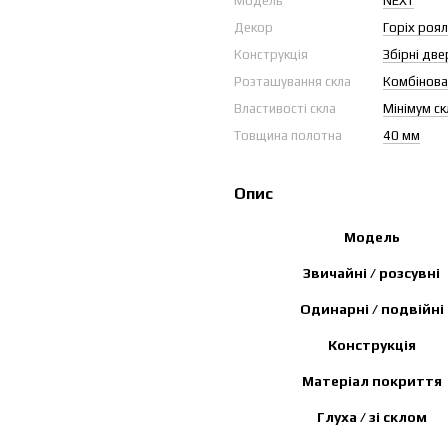
Модель
NEXT
Декор
Горіх роял
Конструкція
Збірні две
Розташування скла
Комбінова
Властивості скла
Мінімум ск
Товщина полотна
40 мм
Опис
Модель
Звичайні / розсувні
Одинарні / подвійні
Конструкція
Матеріал покриття
Глуха / зі склом