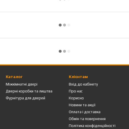
Каталог
Клієнтам
Міжкімнатні двері
Вхід до кабінету
Дверні коробки та лиштва
Про нас
Фурнітура для дверей
Корисно
Новини та акції
Оплата і доставка
Обмін та повернення
Політика конфіденційності