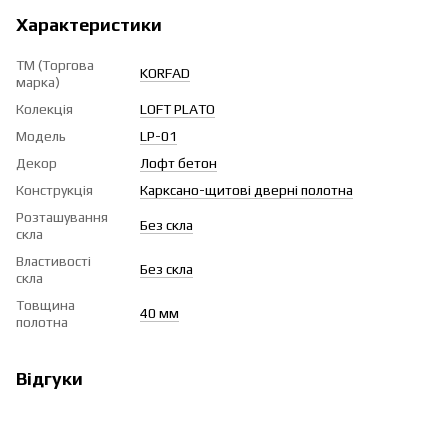
Характеристики
ТМ (Торгова
KORFAD
марка)
Колекція
LOFT PLATO
Модель
LP-01
Декор
Лофт бетон
Конструкція
Карксано-щитові дверні полотна
Розташування
Без скла
скла
Властивості
Без скла
скла
Товщина
40 мм
полотна
Відгуки