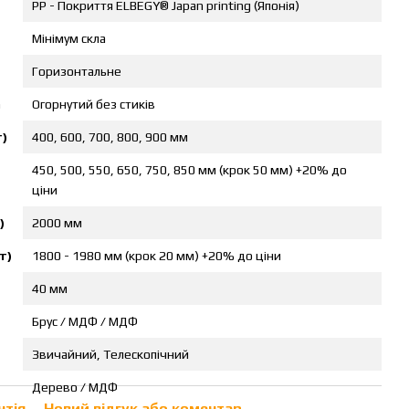
PP - Покриття ELBEGY® Japan printing (Японія)
Мінімум скла
Горизонтальне
а
Огорнутий без стиків
)
400, 600, 700, 800, 900 мм
450, 500, 550, 650, 750, 850 мм (крок 50 мм) +20% до
ціни
)
2000 мм
т)
1800 - 1980 мм (крок 20 мм) +20% до ціни
40 мм
Брус / МДФ / МДФ
Звичайний, Телескопічний
Дерево / МДФ
нтія
Новий відгук або коментар