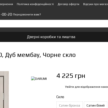
овернення
Політика конфіденційності
Договір оферти
Відгуки про мага
1-00-20
Передзвонити вам?
Дверні коробки та лиштва
, Дуб мембау, Чорне скло
4 225 грн
Увійти
для відображення нако
%
Скло
Сатин бронза
Сатин білий