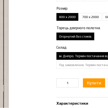
Розмір
800 х 2000
700 х 2000
6
Торець дверного полотна
Огорнутий без стиків
Склад
м. Дніпро. Термін постачання в
Під замовлення. Термін постач
Купити
Характеристики