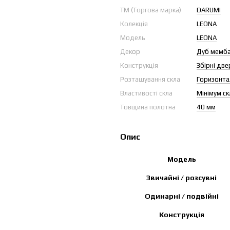
ТМ (Торгова марка)
DARUMI
Колекція
LEONA
Модель
LEONA
Декор
Дуб мемб
Конструкція
Збірні две
Розташування скла
Горизонта
Властивості скла
Мінімум ск
Товщина полотна
40 мм
Опис
Модель
Звичайні / розсувні
Одинарні / подвійні
Конструкція