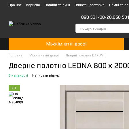
Перейти до основного контенту
Про нас
Корисно
Новини та акції
Оплата і доставка
Обмін та п
Стати партнером!👍
098 531-00-20,
050 53
Міжкімнатні двері
Головна
Міжкімнатні двері
Дверні полотна DARUMI
Дверне полотно LEONA 800 х 2000
В наявності
Написати відгук
ХІТ