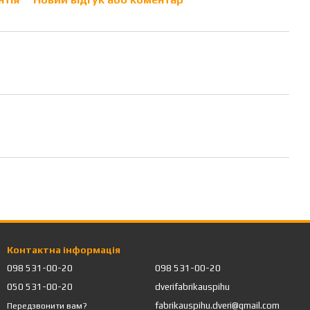
Контактна інформація
098 531-00-20
098 531-00-20
050 531-00-20
dverifabrikauspihu
fabrikauspihu.dveri@gmail.com
Передзвонити вам?