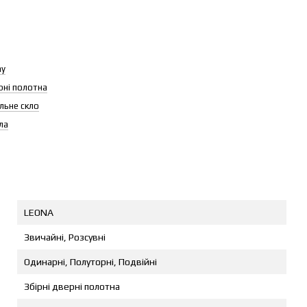
ау
рні полотна
льне скло
ла
LEONA
Звичайні, Розсувні
Одинарні, Полуторні, Подвійні
Збірні дверні полотна