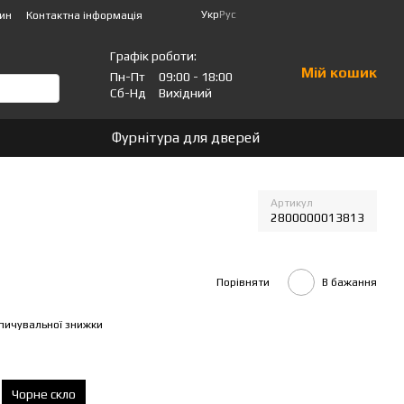
Укр
Рус
зин
Контактна інформація
Графік роботи:
Мій кошик
Пн-Пт
09:00 - 18:00
Сб-Нд
Вихідний
Фурнітура для дверей
Артикул
2800000013813
Порівняти
В бажання
пичувальної знижки
Чорне скло