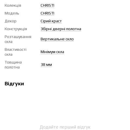
Колекція
CHRISTI
Модель
CHRISTI
Декор
Сірий краст
Конструкція
Збірні дверні полотна
Розташування
Вертикальне скло
скла
Властивості
Мінімум скла
скла
Товщина
38 мм
полотна
Відгуки
Додайте перший відгук