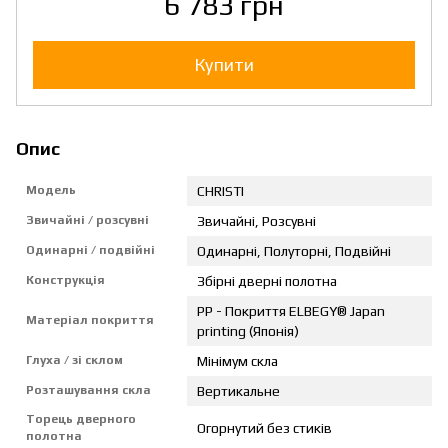
6 783 грн
Купити
Опис
Модель
CHRISTI
Звичайні / розсувні
Звичайні, Розсувні
Одинарні / подвійні
Одинарні, Полуторні, Подвійні
Конструкція
Збірні дверні полотна
PP - Покриття ELBEGY® Japan
Матеріал покриття
printing (Японія)
Глуха / зі склом
Мінімум скла
Розташування скла
Вертикальне
Торець дверного
Огорнутий без стиків
полотна