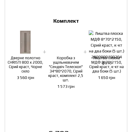
Комплект
Дверне полотно
Коробка з
Лиштва плоска
CHRISTI 800 х 2000,
ущільнювачем
МДФ 8*70*2150,
C
Сірий краст, Чорне
"Сендвіч Телескоп"
Сірий краст, к-кт на
скло
34*80*2070, Сірий
два боки (5 шт.)
краст, комплект 2,5
3 560 грн
1 650 грн
шт.
1 573 грн