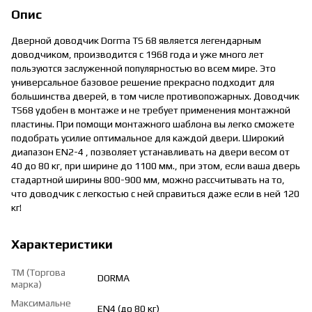
Опис
Дверной доводчик Dorma TS 68 является легендарным
доводчиком, производится с 1968 года и уже много лет
пользуются заслуженной популярностью во всем мире. Это
универсальное базовое решение прекрасно подходит для
большинства дверей, в том числе противопожарных. Доводчик
TS68 удобен в монтаже и не требует применения монтажной
пластины. При помощи монтажного шаблона вы легко сможете
подобрать усилие оптимальное для каждой двери. Широкий
диапазон EN2-4 , позволяет устанавливать на двери весом от
40 до 80 кг, при ширине до 1100 мм., при этом, если ваша дверь
стадартной ширины 800-900 мм, можно рассчитывать на то,
что доводчик с легкостью с ней справиться даже если в ней 120
кг!
Характеристики
ТМ (Торгова
DORMA
марка)
Максимальне
EN4 (до 80 кг)