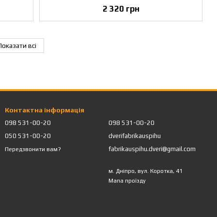
2 320 грн
Показати всі
Контактна інформація
098 531-00-20
098 531-00-20
050 531-00-20
dverifabrikauspihu
fabrikauspihu.dveri@gmail.com
Передзвонити вам?
м. Дніпро, вул. Коротка, 41
Мапа проїзду