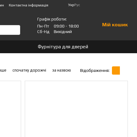
Укр
Рус
зин
Контактна інформація
Графік роботи:
Мій кошик
Пн-Пт
09:00 - 18:00
Сб-Нд
Вихідний
Фурнітура для дверей
вше
спочатку дорожчі
за назвою
Відображення: