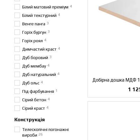
4
Білий матовий преміум
4
Білий текстурний
3
Венге панга
3
Горіх бургун
4
Горіх роял
4
Димчастий краст
3
Дуб боровий
4
Дуб мембау
4
Дуб натуральний
4
Дуб ольс
1 12
1
Під фарбування
4
Сірий бетон
4
Сірий краст
Конструкція
Телескопічні погонажні
26
вироби