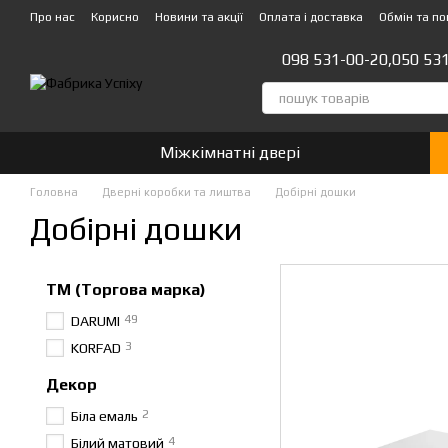
Перейти до основного контенту
Про нас
Корисно
Новини та акції
Оплата і доставка
Обмін та п
Стати партнером!👍
098 531-00-20,
050 53
Міжкімнатні двері
Головна
Дверні коробки та лиштва
Добірні дошки
Добірні дошки
ТМ (Торгова марка)
49
DARUMI
3
KORFAD
Декор
2
Біла емаль
4
Білий матовий