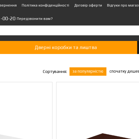
овернення
Політика конфіденційності
Договір оферти
Відгуки про мага
1-00-20
Передзвонити вам?
Дверні коробки та лиштва
за популярністю
спочатку деше
Сортування: