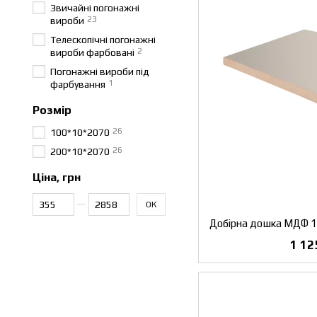
Звичайні погонажні
23
вироби
Телескопічні погонажні
2
вироби фарбовані
Погонажні вироби під
1
фарбування
Розмір
26
100*10*2070
26
200*10*2070
Ціна, грн
Від Ціна, грн
До Ціна, грн
ОК
1 12