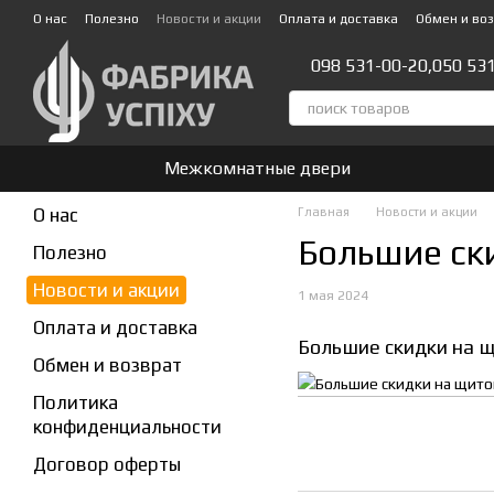
Перейти к основному контенту
О нас
Полезно
Новости и акции
Оплата и доставка
Обмен и во
Стать партнером!👍
098 531-00-20,
050 53
Межкомнатные двери
О нас
Главная
Новости и акции
Большие ск
Полезно
Новости и акции
1 мая 2024
Оплата и доставка
Большие скидки на щ
Обмен и возврат
Политика
конфиденциальности
Договор оферты