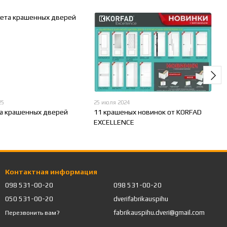
25
25 июля 2024
а крашенных дверей
11 крашеных новинок от KORFAD
EXCELLENCE
Контактная информация
098 531-00-20
098 531-00-20
050 531-00-20
dverifabrikauspihu
fabrikauspihu.dveri@gmail.com
Перезвонить вам?