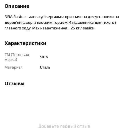
Описание
SIBA Завіса сталева універсальна призначена для установки на
дерев'яні двері з плоским торцем. 4 підшипника для тихого і
плавного ходу. Max навантаження - 25 кг / завіса.
Характеристики
ТМ (Торговая
SIBA
марка)
Материал
Сталь
Отзывы
Добавьте первый отзыв