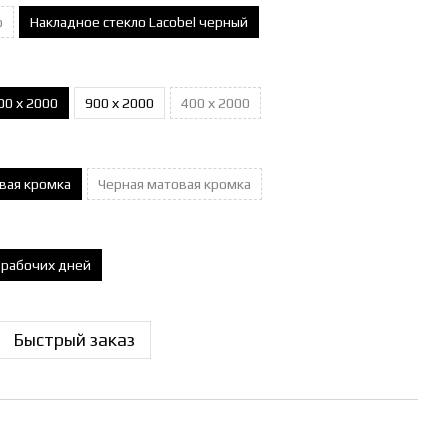
о
Накладное стекло Lacobel черный
00 х 2000
900 х 2000
400 х 2000
вая кромка
Черная матовая кромка
0 рабочих дней
Быстрый заказ