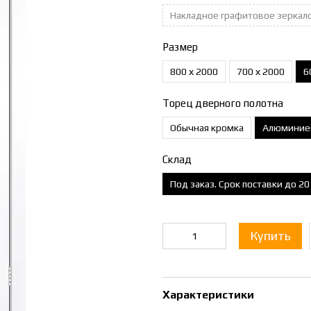
Накладное графитовое зеркал
Размер
800 х 2000
700 х 2000
6
Торец дверного полотна
Обычная кромка
Алюминие
Склад
Под заказ. Срок поставки до 2
Купить
Характеристики