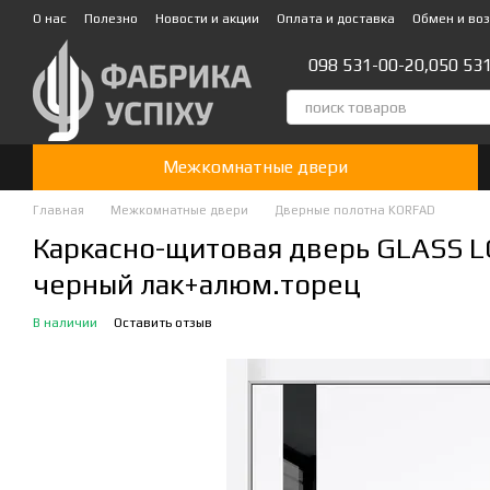
Перейти к основному контенту
О нас
Полезно
Новости и акции
Оплата и доставка
Обмен и во
Стать партнером!👍
098 531-00-20,
050 53
Межкомнатные двери
Главная
Межкомнатные двери
Дверные полотна KORFAD
Каркасно-щитовая дверь GLASS LO
черный лак+алюм.торец
В наличии
Оставить отзыв