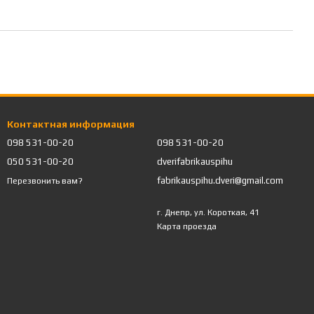
Контактная информация
098 531-00-20
098 531-00-20
050 531-00-20
dverifabrikauspihu
fabrikauspihu.dveri@gmail.com
Перезвонить вам?
г. Днепр, ул. Короткая, 41
Карта проезда