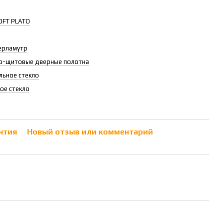
OFT PLATO
ерламутр
о-щитовые дверные полотна
льное стекло
ое стекло
нтия
Новый отзыв или комментарий