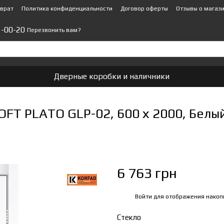
зврат
Политика конфиденциальности
Договор оферты
Отзывы о магаз
1-00-20
Перезвонить вам?
Дверные коробки и наличники
FT PLATO GLP-02, 600 х 2000, Белый
6 763 грн
Войти
для отображения накоп
%
Стекло