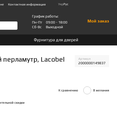
Укр
Рус
ине
Контактная информация
График работы:
Мой заказ
Пн-Пт
09:00 - 18:00
Сб-Вс
Выходной
Фурнитура для дверей
 перламутр, Lacobel
Артикул
2000000149837
К сравнению
В желания
ительной скидки