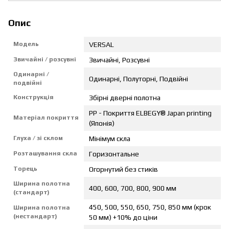
Опис
Модель
VERSAL
Звичайні / розсувні
Звичайні, Розсувні
Одинарні /
Одинарні, Полуторні, Подвійні
подвійні
Конструкція
Збірні дверні полотна
PP - Покриття ELBEGY® Japan printing
Матеріал покриття
(Японія)
Глуха / зі склом
Мінімум скла
Розташування скла
Горизонтальне
Торець
Огорнутий без стиків
Ширина полотна
400, 600, 700, 800, 900 мм
(стандарт)
450, 500, 550, 650, 750, 850 мм (крок
Ширина полотна
(нестандарт)
50 мм) +10% до ціни