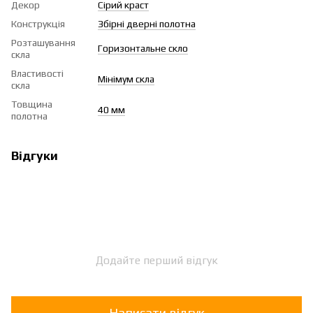
Декор
Сірий краст
Конструкція
Збірні дверні полотна
Розташування
Горизонтальне скло
скла
Властивості
Мінімум скла
скла
Товщина
40 мм
полотна
Відгуки
Додайте перший відгук
Написати відгук