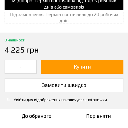
м. Дніпро. Термін постачання від 1 до 5 робочих
днів або самовивіз
Під замовлення. Термін постачання до 20 робочих
днів
В наявності
4 225 грн
Купити
Замовити швидко
Увійти
для відображення накопичувальної знижки
%
До обраного
Порівняти