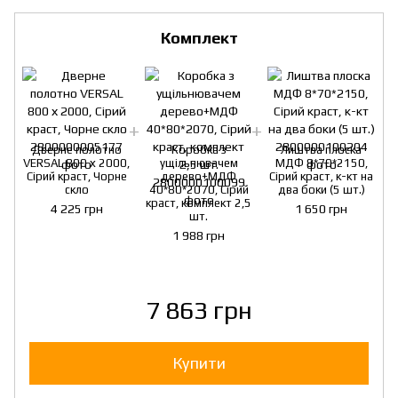
Комплект
Дверне полотно
Коробка з
Лиштва плоска
V
VERSAL 800 х 2000,
ущільнювачем
МДФ 8*70*2150,
Сірий краст, Чорне
дерево+МДФ
Сірий краст, к-кт на
скло
40*80*2070, Сірий
два боки (5 шт.)
краст, комплект 2,5
4 225 грн
1 650 грн
шт.
1 988 грн
7 863 грн
Купити