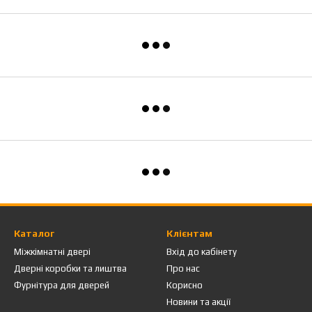
Каталог
Клієнтам
Міжкімнатні двері
Вхід до кабінету
Дверні коробки та лиштва
Про нас
Фурнітура для дверей
Корисно
Новини та акції