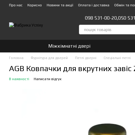
Перейти до основного контенту
Про нас
Корисно
Новини та акції
Оплата і доставка
Обмін та п
Стати партнером!👍
098 531-00-20,
050 53
Міжкімнатні двері
Головна
Фурнітура для дверей
Петлі дверні
Спеціальні петлі
AGB Ковпачки для вкрутних завіс 
В наявності
Написати відгук