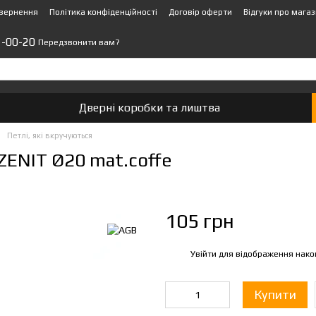
овернення
Політика конфіденційності
Договір оферти
Відгуки про мага
1-00-20
Передзвонити вам?
Дверні коробки та лиштва
Петлі, які вкручуються
ZENIT Ø20 mat.coffe
105 грн
Увійти
для відображення нако
%
Купити