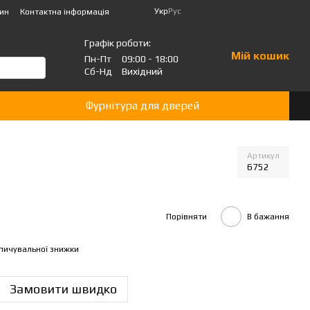
Укр
Рус
зин
Контактна інформація
Графік роботи:
Мій кошик
Пн-Пт
09:00 - 18:00
Сб-Нд
Вихідний
Фурнітура для дверей
Артикул
6752
Порівняти
В бажання
пичувальної знижки
Замовити швидко