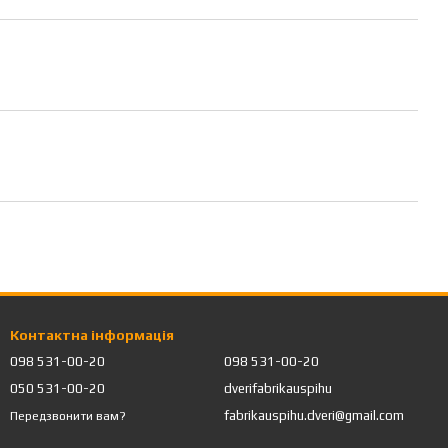
Контактна інформація
098 531-00-20
098 531-00-20
050 531-00-20
dverifabrikauspihu
fabrikauspihu.dveri@gmail.com
Передзвонити вам?